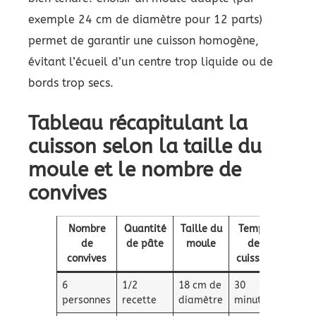
exemple 24 cm de diamètre pour 12 parts)
permet de garantir une cuisson homogène,
évitant l’écueil d’un centre trop liquide ou de
bords trop secs.
Tableau récapitulant la
cuisson selon la taille du
moule et le nombre de
convives
Nombre
Quantité
Taille du
Temps
de
de pâte
moule
de
convives
cuisson
6
1/2
18 cm de
30
personnes
recette
diamètre
minutes