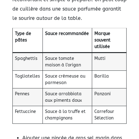
de cuillère dans une sauce parfumée garantit
le sourire autour de la table.
Type de
Sauce recommandée
Marque
pâtes
souvent
utilisée
Spaghettis
Sauce tomate
Mutti
maison à l’origan
Tagliatelles
Sauce crémeuse au
Barilla
parmesan
Pennes
Sauce arrabbiata
Panzani
aux piments doux
Fettuccine
Sauce à la truffe et
Carrefour
champignons
Sélection
Ajouter une pincée de gros sel marin dans