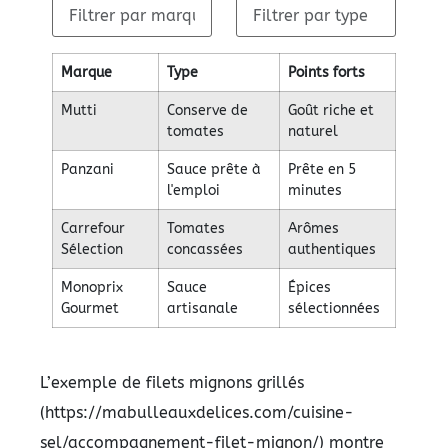
Marque
Type
Points forts
Mutti
Conserve de
Goût riche et
tomates
naturel
Panzani
Sauce prête à
Prête en 5
l'emploi
minutes
Carrefour
Tomates
Arômes
Sélection
concassées
authentiques
Monoprix
Sauce
Épices
Gourmet
artisanale
sélectionnées
L’exemple de filets mignons grillés
(https://mabulleauxdelices.com/cuisine-
sel/accompagnement-filet-mignon/) montre