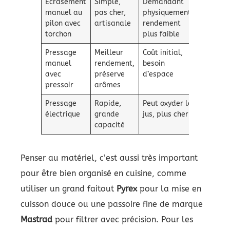
Écrasement
Simple,
Demandant
2-3 heu
manuel au
pas cher,
physiquement,
filtratio
pilon avec
artisanale
rendement
torchon
plus faible
Pressage
Meilleur
Coût initial,
30-60 m
manuel
rendement,
besoin
selon qu
avec
préserve
d’espace
pressoir
arômes
Pressage
Rapide,
Peut oxyder le
10-20 m
électrique
grande
jus, plus cher
capacité
Penser au matériel, c’est aussi très important
pour être bien organisé en cuisine, comme
utiliser un grand faitout
Pyrex
pour la mise en
cuisson douce ou une passoire fine de marque
Mastrad
pour filtrer avec précision. Pour les