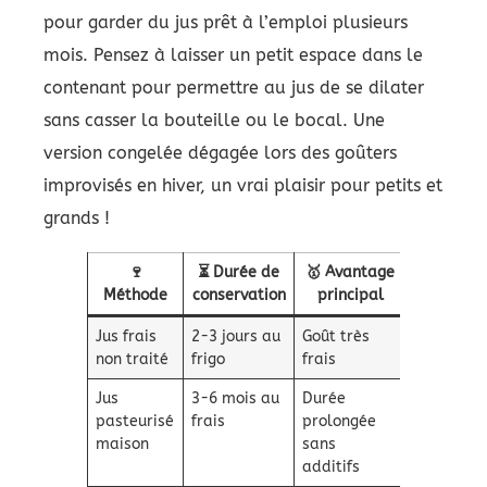
pour garder du jus prêt à l’emploi plusieurs
mois. Pensez à laisser un petit espace dans le
contenant pour permettre au jus de se dilater
sans casser la bouteille ou le bocal. Une
version congelée dégagée lors des goûters
improvisés en hiver, un vrai plaisir pour petits et
grands !
🍷
⏳ Durée de
🥇 Avantage
⚠️ Préca
Méthode
conservation
principal
princip
Jus frais
2-3 jours au
Goût très
Consomma
non traité
frigo
frais
rapide
Jus
3-6 mois au
Durée
Respect
pasteurisé
frais
prolongée
rigoureux
maison
sans
la
additifs
températ