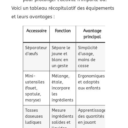
Voici un tableau récapitulatif des équipements
et leurs avantages :
Accessoire
Fonction
Avantage
principal
Séparateur
Sépare le
Simplicité
d’œufs
jaune et
d’usage,
blanc en
moins de
un geste
casse
Mini-
Mélange,
Ergonomiques
ustensiles
étale,
et adaptés
(fouet,
incorpore
aux enfants
spatule,
les
maryse)
ingrédients
Tasses
Mesure
Apprentissage
doseuses
ingrédients
des quantités
ludiques
solides et
en jouant