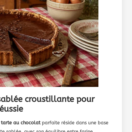
sablée croustillante pour
éussie
e
tarte au chocolat
parfaite réside dans une base
âte sablée, avec son équilibre entre farine,