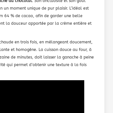
che au chocolat
. Son onctuosité et son goût
en un moment unique de pur plaisir. L’idéal est
m 64 % de cacao, afin de garder une belle
ent la douceur apportée par la crème entière et
 chaude en trois fois, en mélangeant doucement,
llante et homogène. La cuisson douce au four, à
aine de minutes, doit laisser la ganache à peine
té qui permet d’obtenir une texture à la fois