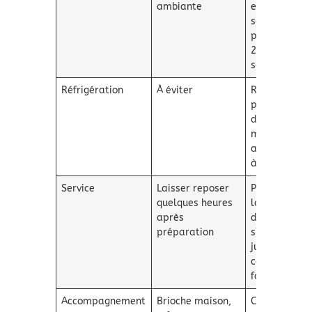
ambiante
et les
saveurs
pendant
2-3
semaines
Réfrigération
À éviter
Rend la
pâte trop
dure,
moins
agréable
à tartiner
Service
Laisser reposer
Permet à
quelques heures
la pâte
après
de
préparation
s’épaissir
juste
comme il
faut
Accompagnement
Brioche maison,
Crée un