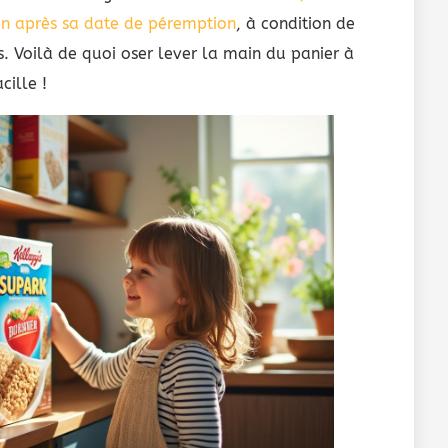
ien après sa date de péremption
, à condition de
. Voilà de quoi oser lever la main du panier à
cille !