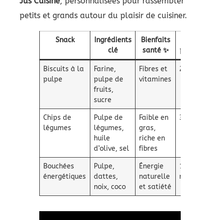
Jus Cuisine
, personnalisées pour rassembler
petits et grands autour du plaisir de cuisiner.
Snack
Ingrédients
Bienfaits
Temps de
clé
santé ✨
préparation
Biscuits à la
Farine,
Fibres et
25 min
pulpe
pulpe de
vitamines
fruits,
sucre
Chips de
Pulpe de
Faible en
30 min
légumes
légumes,
gras,
huile
riche en
d’olive, sel
fibres
Bouchées
Pulpe,
Énergie
10 min +
énergétiques
dattes,
naturelle
repos
noix, coco
et satiété