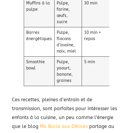
Muffins à la
Pulpe,
30 min
Moelleux
pulpe
farine,
et fruité
œufs,
sucre
Barres
Pulpe,
10 min +
Saines et
énergétiques
flocons
repos
pratiques
d’avoine,
noix, miel
Smoothie
Pulpe,
5 min
Crémeux 
bowl
yaourt,
vitaminé
banane,
graines
Ces recettes, pleines d’entrain et de
transmission, sont parfaites pour intéresser les
enfants à la cuisine, un peu comme l’énergie
que le blog
Ma Bulle aux Délices
partage au