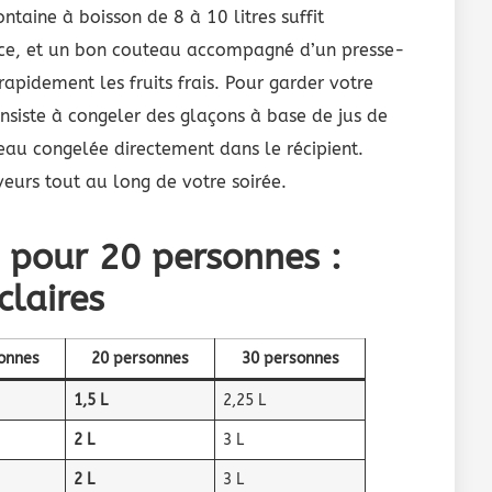
ntaine à boisson de 8 à 10 litres suffit
ice, et un bon couteau accompagné d’un presse-
pidement les fruits frais. Pour garder votre
onsiste à congeler des glaçons à base de jus de
’eau congelée directement dans le récipient.
eurs tout au long de votre soirée.
e pour 20 personnes :
claires
onnes
20 personnes
30 personnes
1,5 L
2,25 L
2 L
3 L
2 L
3 L